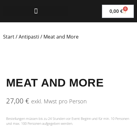
0
0,00
€
Start
/
Antipasti
/ Meat and More
MEAT AND MORE
27,00
€
exkl. Mwst
pro Person
Bestellungen müssen bis zu 24 Stunden vor Event Beginn und für min. 10 Personen
und max. 100 Personen aufgegeben werden.